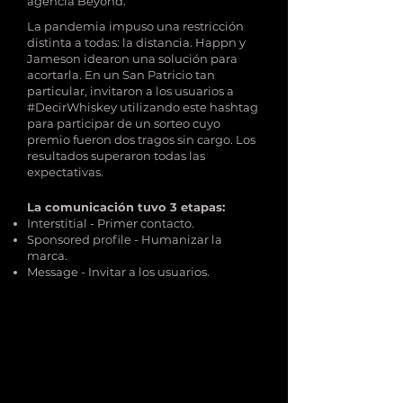
agencia Beyond.
La pandemia impuso una restricción
distinta a todas: la distancia. Happn y
Jameson idearon una solución para
acortarla. En un San Patricio tan
particular, invitaron a los usuarios a
#DecirWhiskey utilizando este hashtag
para participar de un sorteo cuyo
premio fueron dos tragos sin cargo. Los
resultados superaron todas las
expectativas.
La comunicación tuvo 3 etapas:
Interstitial - Primer contacto.
Sponsored profile - Humanizar la
marca.
Message - Invitar a los usuarios.