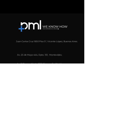
Juan Carlos Cruz 1850 Piso 5°, Vicente López, Buenos Aires.
Av. 25 de Mayo 444, Dpto. 101, Montevideo.
Av. El Bosque Norte 0211 (Spaces Co-Work)
Comuna Las Condes, Región Metropolitana
Chile, CP
7550000
Rua Capitão Cavalcanti, 82 - Vila Mariana, São Paulo -
SP,
04017-000
Av. Carrera 15 #100 - 43 - Oficina 604
Leibnitz 117-Piso2, Anzures, Del, 11590 Ciudad de
México, CDMX- México
Suscríbete al newsletter