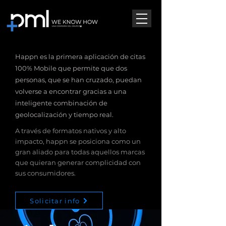
Happn es la primera aplicación de citas
100% Mobile que permite que dos
personas, que se han cruzado, puedan
volverse a encontrar gracias a una
inteligente combinación de
geolocalización y tiempo real.
A través de formatos nativos y alto
impacto, happn se posiciona como un
gran aliado para todas aquellos marcas
que quieran generar complicidad con
sus consumidores.
Solicitar info