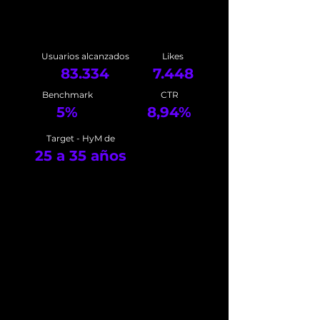
Usuarios
alcanzados
Likes
83.334
7.448
Benchmark
CTR
5%
8,94%
Target -
HyM de
25 a 35 años