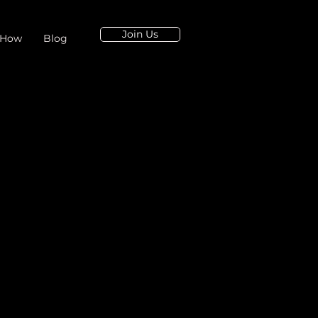
Join Us
 How
Blog