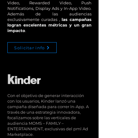
Video, Rewarded Video, Push
Notifications, Display Ads y In-App Video.
Además de las audiencias
exclusivamente curadas ,
las campañas
logran excelentes métricas y un gran
impacto
.
Solicitar info
Con el objetivo de generar interacción
con los usuarios, Kinder lanzó una
campaña diseñada para correr In-App. A
través de una estrategia innovadora,
focalizamos sobre las verticales de
audiencia MOMS – FAMILY –
ENTERTAINMENT, exclusivas del pml Ad
Marketplace.