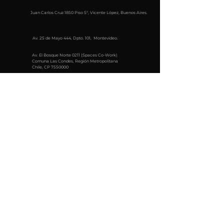
Juan Carlos Cruz 1850 Piso 5°, Vicente López, Buenos Aires.
Av. 25 de Mayo 444, Dpto. 101, Montevideo.
Av. El Bosque Norte 0211 (Spaces Co-Work)
Comuna Las Condes, Región Metropolitana
Chile, CP
7550000
Rua Capitão Cavalcanti, 82 - Vila Mariana, São Paulo -
SP,
04017-000
Av. Carrera 15 #100 - 43 - Oficina 604
Leibnitz 117-Piso2, Anzures, Del, 11590 Ciudad de
México, CDMX- México
Suscríbete al newsletter
e-mail
Enviar