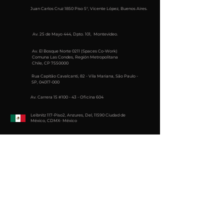
Juan Carlos Cruz 1850 Piso 5°, Vicente López, Buenos Aires.
Av. 25 de Mayo 444, Dpto. 101, Montevideo.
Av. El Bosque Norte 0211 (Spaces Co-Work)
Comuna Las Condes, Región Metropolitana
Chile, CP
7550000
Rua Capitão Cavalcanti, 82 - Vila Mariana, São Paulo -
SP,
04017-000
Av. Carrera 15 #100 - 43 - Oficina 604
Leibnitz 117-Piso2, Anzures, Del, 11590 Ciudad de
México, CDMX- México
Suscríbete al newsletter
e-mail
Enviar