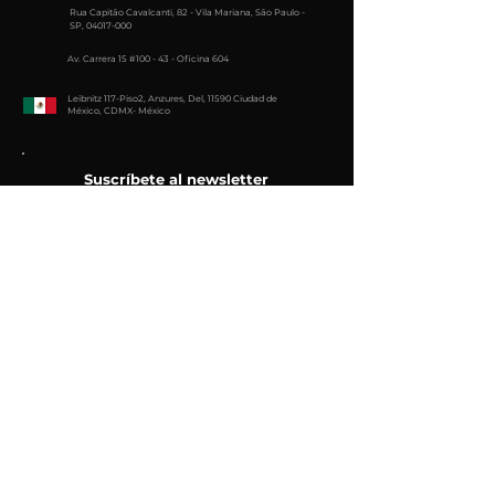
Rua Capitão Cavalcanti, 82 - Vila Mariana, São Paulo -
SP,
04017-000
Av. Carrera 15 #100 - 43 - Oficina 604
Leibnitz 117-Piso2, Anzures, Del, 11590 Ciudad de
México, CDMX- México
Suscríbete al newsletter
e-mail
Enviar
Join Us
Síguenos en: