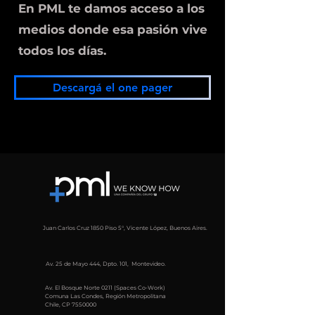
En PML te damos acceso a los
medios donde esa pasión vive
todos los días.
Descargá el one pager
Juan Carlos Cruz 1850 Piso 5°, Vicente López, Buenos Aires.
Av. 25 de Mayo 444, Dpto. 101, Montevideo.
Av. El Bosque Norte 0211 (Spaces Co-Work)
Comuna Las Condes, Región Metropolitana
Chile, CP
7550000