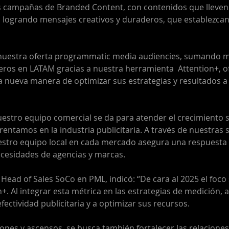
campañas de Branded Content, con contenidos que lleven a
, logrando mensajes creativos y duraderos, que establezcan
uestra oferta programmatic media audiencies, sumando mé
eros en LATAM gracias a nuestra herramienta  Attention+, o
 nueva manera de optimizar sus estrategias y resultados a 
uestro equipo comercial se da para atender el crecimiento s
entamos en la industria publicitaria. A través de nuestras s
stro equipo local en cada mercado asegura una respuesta 
ecesidades de agencias y marcas. 
 Head of Sales SoCo en PML, indicó: “De cara al 2025 el foco 
+. Al integrar esta métrica en las estrategias de medición, 
ectividad publicitaria y a optimizar sus recursos. 
ones y ascensos, se busca también fortalecer las relaciones