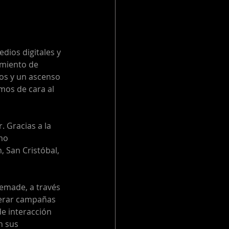
ios digitales y 
imiento de 
os y un ascenso 
mos de cara al 
 Gracias a la 
mo 
 San Cristóbal, 
emade, a través 
nerar campañas 
de interacción 
n sus 