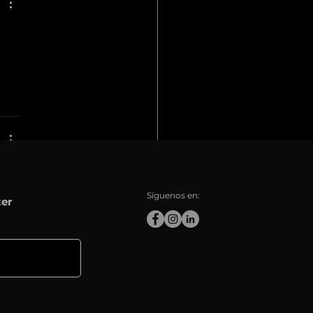
l, 
Síguenos en:
ter