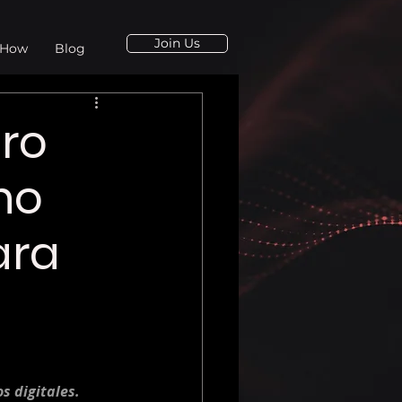
Join Us
 How
Blog
ro
no
ara
 digitales. 