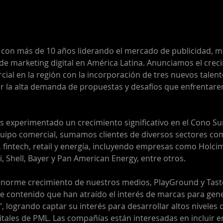
on más de 10 años liderando el mercado de publicidad, med
 de marketing digital en América Latina. Anunciamos el crec
ial en la región con la incorporación de tres nuevos talent
ir la alta demanda de propuestas y desafíos que enfrentare
 experimentado un crecimiento significativo en el Cono Sur.
quipo comercial, sumamos clientes de diversos sectores co
 fintech, retail y energía, incluyendo empresas como Holcim,
, Shell, Bayer y Pan American Energy, entre otros.
norme crecimiento de nuestros medios, PlayGround y Tast
e contenido que han atraído el interés de marcas para ge
”, logrando captar su interés para desarrollar altos niveles 
itales de PML. Las compañías están interesadas en incluir e