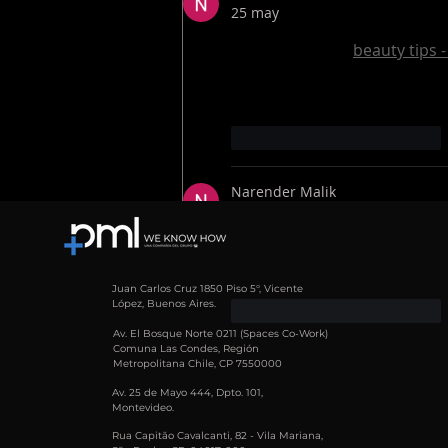
25 may
Great article on 
beauty tips -
and easy to understand. I re
suggestions.
Me gusta
Reaccionar
Narender Malik
21 abr
Thanks for this informative a
actually replace human inter
Juan Carlos Cruz 1850 Piso 5°, Vicente
López, Buenos Aires.
Me gusta
Reaccionar
Av. El Bosque Norte 0211 (Spaces Co-Work)
Comuna Las Condes, Región
Max Aligndental
Metropolitana Chile, CP 7550000
13 abr
Av. 25 de Mayo 444, Dpto. 101,
Montevideo.
Scientific weight management
Rua Capitão Cavalcanti, 82 - Vila Mariana,
choosing the right 
Weight lo