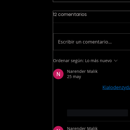
12 comentarios
Escribir un comentario...
Del alcance a la atención:
Ordenar según:
Lo más nuevo
cómo CTV está
Narender Malik
redefiniendo el rol de la
25 may
televisión en el
Great article on 
Kialodenzyda
ecosistema digital
interesting perspective on he
explained in a simple way. Th
Me gusta
Reaccionar
Narender Malik