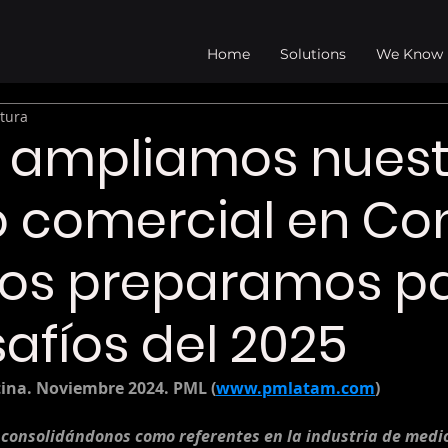
Home
Solutions
We Know
ctura
L ampliamos nuest
 comercial en Co
nos preparamos p
safíos del 2025
tina. Noviembre 2024. PML (
www.pmlatam.com
)
consolidándonos como referentes en la industria de medios