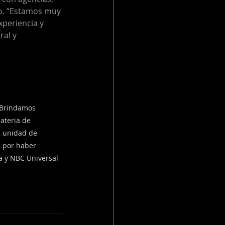
vo. “Estamos muy 
periencia y 
al y 
 Brindamos 
ateria de 
, unidad de 
 por haber 
a y NBC Universal 