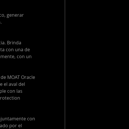
ico, generar 
. 
ia. Brinda 
nta con una de 
lmente, con un 
n de MOAT Oracle 
el aval del 
le con las 
rotection 
onjuntamente con 
ado por el 