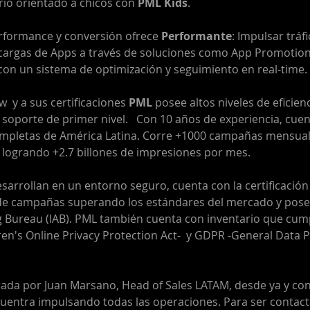
rio orientado a chicos con 
PML Kids
. 
formance y conversión ofrece 
Performante
: Impulsar tráf
cargas de Apps a través de soluciones como App Promotion
con un sistema de optimización y seguimiento en real-time. 
  y a sus certificaciones
 PML
 posee altos niveles de eficienc
y soporte de primer nivel.   Con 10 años de experiencia, cue
ompletas de América Latina. Corre +1000 campañas mensua
y logrando +2.7 billones de impresiones por mes. 
sarrollan en un entorno seguro, cuenta con la certificació
de campañas superando los estándares del mercado y posee 
ng Bureau (IAB). PML también cuenta con inventario que cump
n's Online Privacy Protection Act-  y GDPR -General Data P
erada por Juan Marsano, Head of Sales LATAM, desde ya y c
cuentra impulsando todas las operaciones. Para ser contact