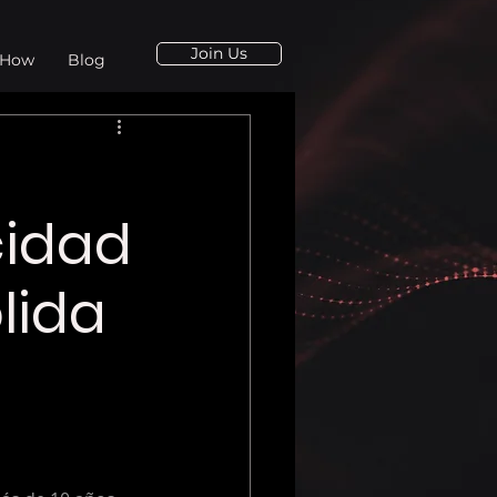
Join Us
 How
Blog
cidad
lida