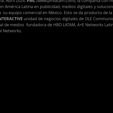
a. Abril 2024. 
PML
 (
www.pmlatam.com
), la compañía con m
en América Latina en publicidad, medios digitales y solucione
  su equipo comercial en México. Esto se da producto de la 
NTERACTIVE 
unidad de negocios digitales de OLE Communic
al de medios  fundadora de HBO LATAM, A+E Networks Latin
al Networks.