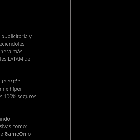
publicitaria y 
eciéndoles  
anera más 
ales LATAM de 
que están 
um e híper 
s 100% seguros 
ando 
sivas como: 
e 
GameOn
 o 