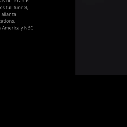
ás de 10 años 
s full funnel, 
 alianza 
ations, 
 America y NBC 