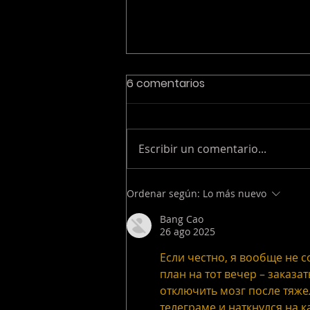
6 comentarios
Escribir un comentario...
Del alcance a la atención:
Ordenar según:
Lo más nuevo
cómo CTV está
Bang Cao
redefiniendo el rol de la
26 ago 2025
televisión en el
Если честно, я вообще не с
ecosistema digital
план на тот вечер – заказа
отключить мозг после тяжел
телеграме и наткнулся на к