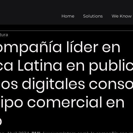
Home
Solutions
We Know
tura
ompañía líder en
a Latina en publi
os digitales conso
ipo comercial en
o