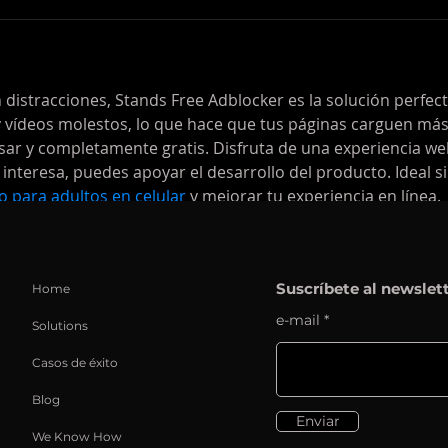
 distracciones, Stands Free Adblocker es la solución perfect
 vídeos molestos, lo que hace que tus páginas carguen más
usar y completamente gratis. Disfruta de una experiencia we
e interesa, puedes apoyar el desarrollo del producto. Ideal si
 para adultos en celular
 y mejorar tu experiencia en línea.
Suscríbete al newslet
Home
e-mail
Solutions
ted to enhancing your electronic music journey. Explore ou
Casos de éxito
g DJ tracks in MP3, WAV, AIFF, and FLAC formats, crafted to 
ic enthusiasts alike. Visit 
https://volumo.com/
 to explore 
Blog
erience music at its finest.
Enviar
We Know How