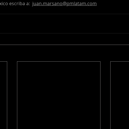
ico escriba a:  
juan.marsano@pmlatam.com