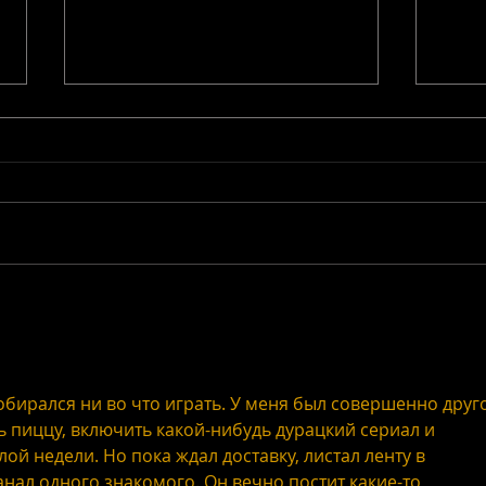
PML 
Streaming y Connected
TV: la consolidación del
ecosistema digital en
Latinoamérica.
обирался ни во что играть. У меня был совершенно друг
ть пиццу, включить какой-нибудь дурацкий сериал и 
ой недели. Но пока ждал доставку, листал ленту в 
анал одного знакомого. Он вечно постит какие-то 