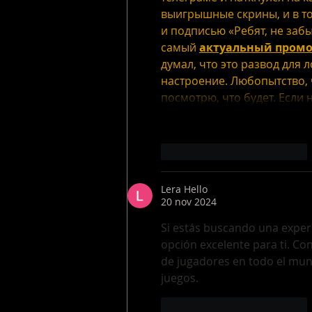
выигрышные скрины, и в т
и подписью «Ребят, не забы
самый 
актуальный промок
думал, что это развод для 
настроение. Любопытство, ч
посмотрю, что будет. Если 
Me gusta
Reaccionar
Lera Hello
20 nov 2024
Si estás buscando una experi
opción excelente para ti. Co
de jugadores en todo el mun
juegos.
Me gusta
Reaccionar