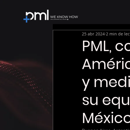
25 abr 2024
2 min de lec
PML, c
Améric
y medi
su equ
Méxic