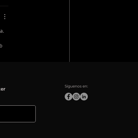
a. 
 
b 
 
Síguenos en:
ter
r 