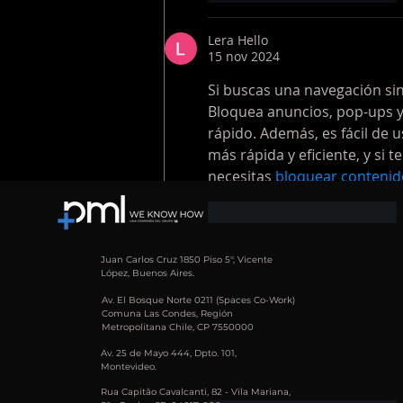
Lera Hello
15 nov 2024
Si buscas una navegación sin
Bloquea anuncios, pop-ups y
rápido. Además, es fácil de 
más rápida y eficiente, y si t
necesitas 
bloquear contenido
Me gusta
Reaccionar
Maurice Foster
Juan Carlos Cruz 1850 Piso 5°, Vicente
López, Buenos Aires.
16 jul 2024
Av. El Bosque Norte 0211 (Spaces Co-Work)
At Volumo.com, we're dedica
Comuna Las Condes, Región
Metropolitana Chile, CP 7550000
comprehensive store featurin
meet the needs of DJs and mus
Av. 25 de Mayo 444, Dpto. 101,
Montevideo.
our curated selection and exp
Rua Capitão Cavalcanti, 82 - Vila Mariana,