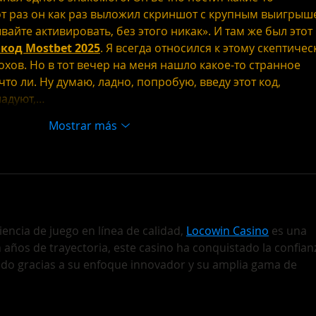
от раз он как раз выложил скриншот с крупным выигрыш
вайте активировать, без этого никак». И там же был этот 
од Mostbet 2025
. Я всегда относился к этому скептическ
лохов. Но в тот вечер на меня нашло какое-то странное 
то ли. Ну думаю, ладно, попробую, введу этот код, 
надуют,…
Mostrar más
encia de juego en línea de calidad, 
Locowin Casino
 es una 
n años de trayectoria, este casino ha conquistado la confian
do gracias a su enfoque innovador y su amplia gama de 